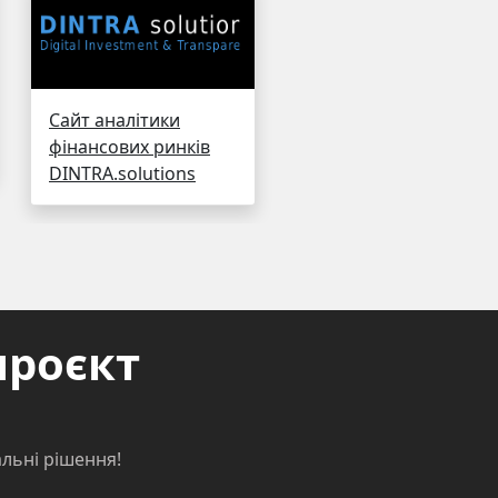
Сайт аналітики
фінансових ринків
DINTRA.solutions
проєкт
льні рішення!