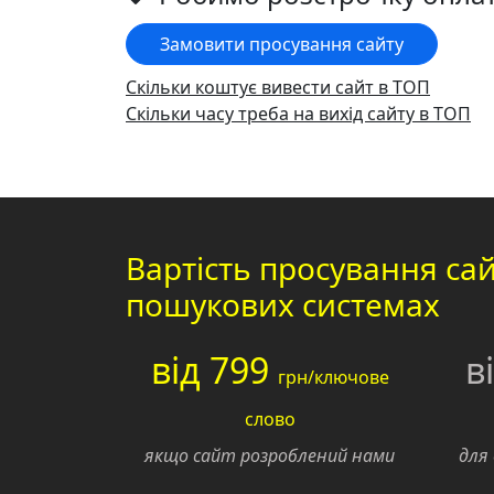
Замовити просування сайту
Скільки коштує вивести сайт в ТОП
Скільки часу треба на вихід сайту в ТОП
Вартість просування сай
пошукових системах
від 799
в
грн/ключове
слово
якщо сайт розроблений нами
для