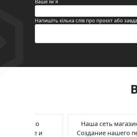
Ваше ім`я
Напишіть кілька слів про проєкт або завд
ся не только
Наша сеть магазин
дано так же и
Создание нашего пе