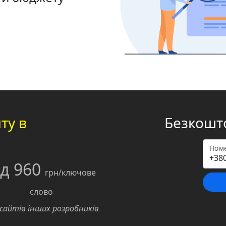
ту в
Безкошто
Номе
ід 960
грн/ключове
слово
 сайтів інших розробників