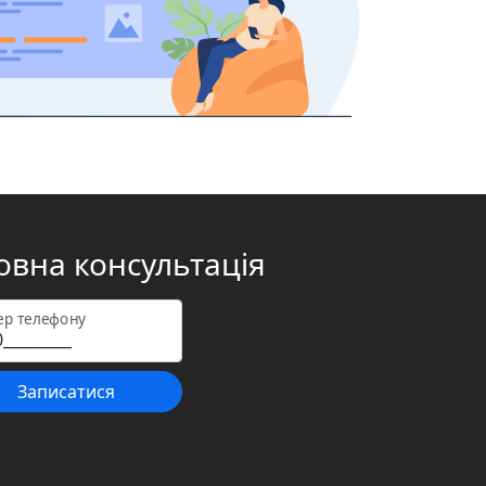
вна консультація
р телефону
Записатися