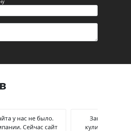
ну
в
йта у нас не было.
Заказывали р
мпании. Сейчас сайт
кулинарии. Нуж