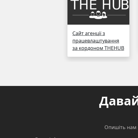
Сайт агенції з
працевлаштування
за кордоном THEHUB
Давай
Опишіть нам 