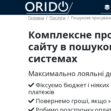
Головна
Послуги
Пошукове просуван
Комплексне пр
сайту в пошуко
системах
Максимально лояльні до
Фіксуємо бюджет і ніяких
платежів
Повернемо гроші, якщо н
Робимо розстрочку опла