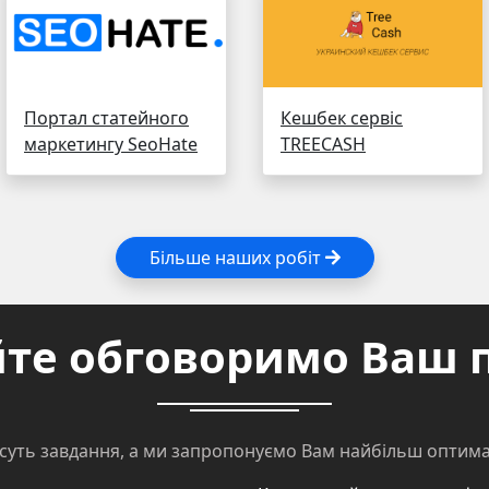
Портал статейного
Кешбек сервіс
маркетингу SeoHate
TREECASH
Більше наших робіт
те обговоримо Ваш 
суть завдання, а ми запропонуємо Вам найбільш оптима