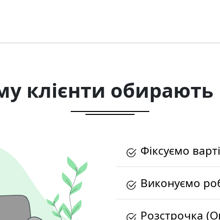
му клієнти обирають 
Фіксуємо варті
Виконуємо роб
Розстрочка (О