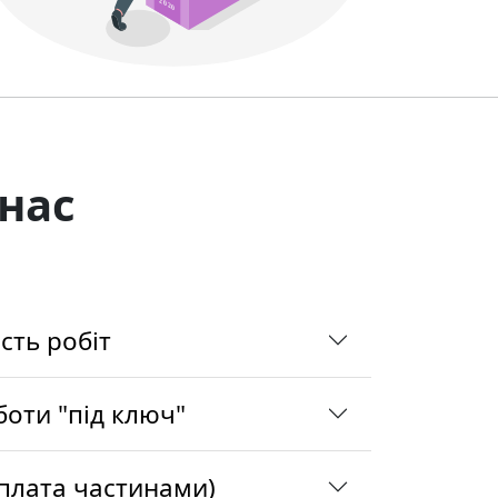
нас
сть робіт
оти "під ключ"
плата частинами)