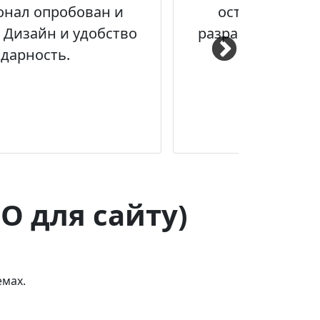
онал опробован и
оставить зака
 Дизайн и удобство
разработке прете
дарность.
O для сайту)
емах.