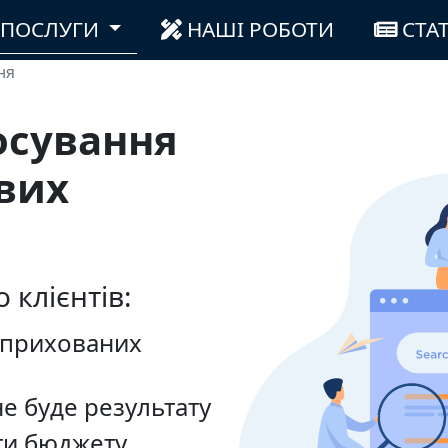
(CURRENT)
ПОСЛУГИ
НАШІ РОБОТИ
СТАТ
ня
осування
вих
 клієнтів:
 прихованих
е буде результату
ти бюджету