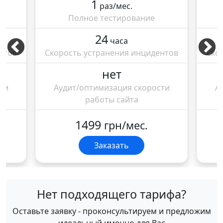
1
раз/мес.
Полное тестирование
24
часа
нтов
Скорость устранения инцидентов
Ско
нет
ти
Аудит/оптимизация скорости
А
работы сайта
1499
грн/мес.
Заказать
Нет подходящего тарифа?
Оставьте заявку - проконсультируем и предложим